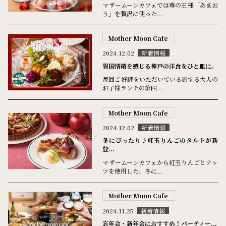
マザームーンカフェでは苺の王様「あまお
う」を贅沢に使った...
Mother Moon Cafe
2024.12.02
新着情報
異国情緒を感じる神戸の洋食をひと皿に。
毎回ご好評をいただいている旅する大人の
お子様ランチの第四...
Mother Moon Cafe
2024.12.02
新着情報
冬にぴったり♪紅玉りんごのタルトが新
登...
マザームーンカフェから紅玉りんごとナッ
ツを使用した、冬に...
Mother Moon Cafe
2024.11.25
新着情報
忘年会・新年会におすすめ！パーティー...