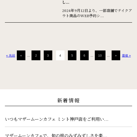
し...
2024年9月12日より、一部店舗でテイクア
ウト商品のWEB予約シ...
« 先頭
«
...
2
3
4
5
6
...
10
...
»
最後 »
新着情報
いつもマザームーンカフェ ミント神戸店をご利用い...
マザームーンカフェで、旬の桃のみずみずしさを楽...