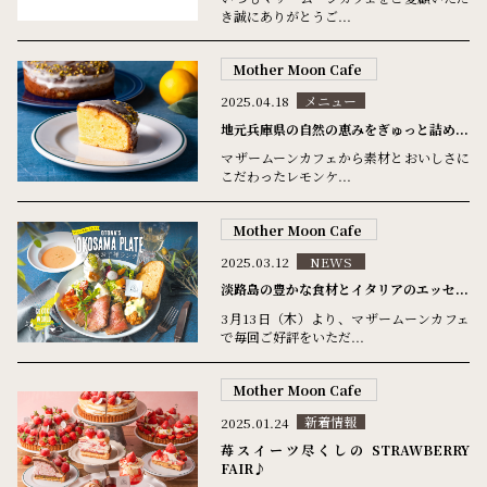
き誠にありがとうご...
Mother Moon Cafe
2025.04.18
メニュー
地元兵庫県の自然の恵みをぎゅっと詰め...
マザームーンカフェから素材とおいしさに
こだわったレモンケ...
Mother Moon Cafe
2025.03.12
NEWS
淡路島の豊かな食材とイタリアのエッセ...
3月13日（木）より、マザームーンカフェ
で毎回ご好評をいただ...
Mother Moon Cafe
2025.01.24
新着情報
苺スイーツ尽くしの STRAWBERRY
FAIR♪