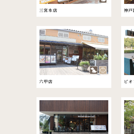
三宮本店
神戸
六甲店
ピオ