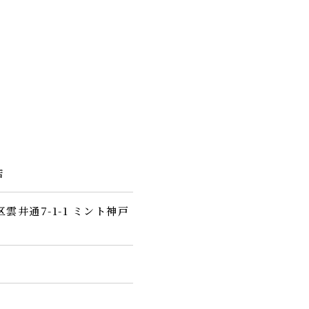
店
区雲井通7-1-1 ミント神戸