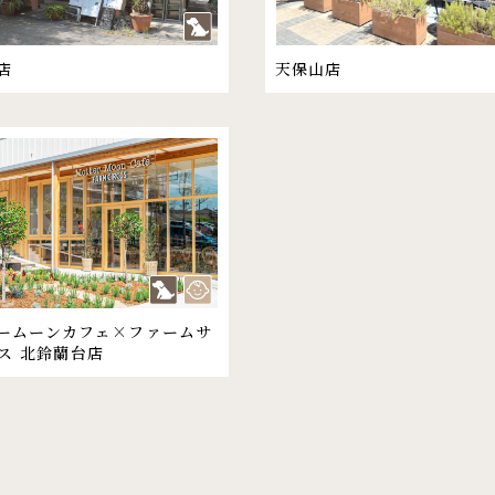
店
天保山店
ームーンカフェ×ファームサ
ス 北鈴蘭台店