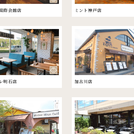
国際会館店
ミント神戸店
レ明石店
加古川店